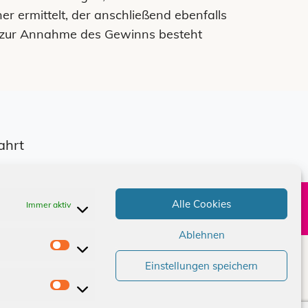
 ermittelt, der anschließend ebenfalls
g zur Annahme des Gewinns besteht
ahrt
Alle Cookies
Immer aktiv
e
Kontakt
Ablehnen
S
Einstellungen speichern
t
a
M