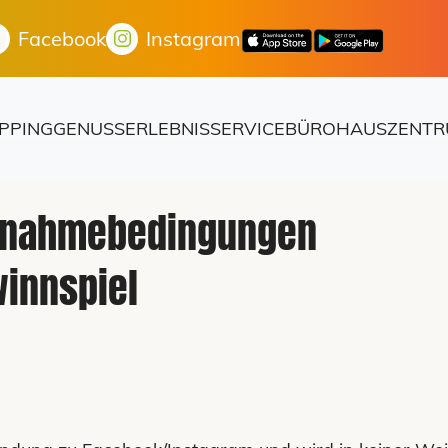
Facebook
Instagram
PPING
GENUSS
ERLEBNIS
SERVICE
BÜROHAUS
ZENTR
lnahmebedingungen
innspiel