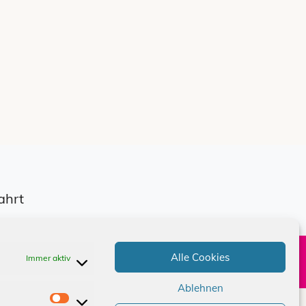
ahrt
Alle Cookies
Immer aktiv
e
Kontakt
Ablehnen