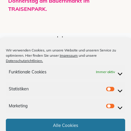
Donnerstag am Bauernmarkt im
TRAISENPARK.
Jobs
Unsere Medien
Wir verwenden Cookies, um unsere Website und unseren Service zu
optimieren. Hier finden Sie unser
Impressum
und unsere
Billardclub
Datenschutzrichtlinien.
Shopfinder
Funktionale Cookies
Immer aktiv
Anfahrt
Statistiken
S
Impressum
Datenschutz
t
Marketing
a
M
App-AGBs
Bonus Store
Kontakt
t
a
i
Alle Cookies
r