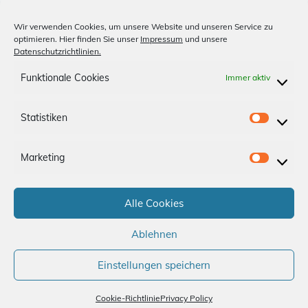
Unsere Medien
Wir verwenden Cookies, um unsere Website und unseren Service zu
optimieren. Hier finden Sie unser
Impressum
und unsere
Billardclub
Datenschutzrichtlinien.
Shopfinder
Funktionale Cookies
Immer aktiv
Anfahrt
Statistiken
S
Impressum
Datenschutz
t
Marketing
a
M
App-AGBs
Bonus Store
Kontakt
t
a
i
Alle Cookies
r
Folge uns
s
k
Ablehnen
t
e
i
t
Einstellungen speichern
k
i
e
Cookie-Richtlinie
Privacy Policy
n