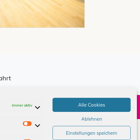
ahrt
Alle Cookies
Immer aktiv
e
Kontakt
Ablehnen
S
Einstellungen speichern
t