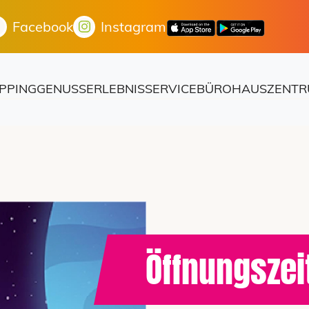
Facebook
Instagram
PPING
GENUSS
ERLEBNIS
SERVICE
BÜROHAUS
ZENTR
Öffnungszei