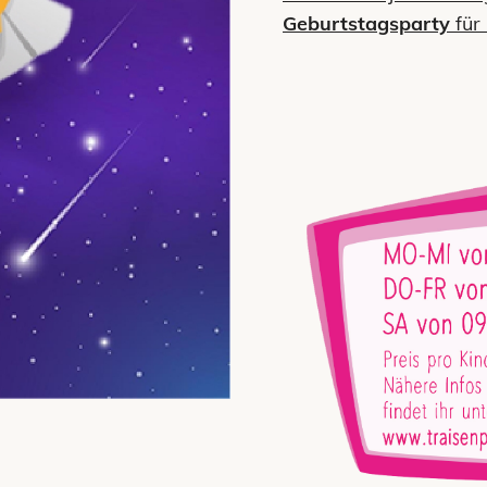
Geburtstagsparty
für