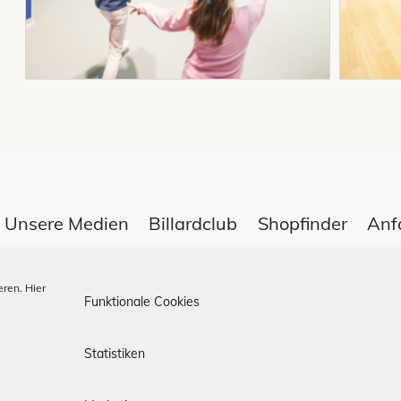
Unsere Medien
Billardclub
Shopfinder
Anf
ren. Hier
Funktionale Cookies
Datenschutz
App-AGBs
Bonus Stor
Statistiken
Folge uns