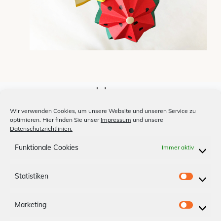
Jobs
Unsere Medien
Wir verwenden Cookies, um unsere Website und unseren Service zu
optimieren. Hier finden Sie unser
Impressum
und unsere
Billardclub
Datenschutzrichtlinien.
Shopfinder
Funktionale Cookies
Immer aktiv
Anfahrt
Statistiken
S
Impressum
Datenschutz
t
Marketing
a
M
App-AGBs
Bonus Store
Kontakt