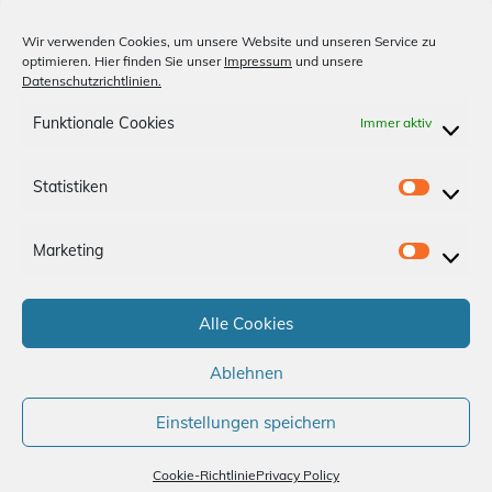
Unsere Medien
Wir verwenden Cookies, um unsere Website und unseren Service zu
optimieren. Hier finden Sie unser
Impressum
und unsere
Billardclub
Datenschutzrichtlinien.
Shopfinder
Funktionale Cookies
Immer aktiv
Anfahrt
Statistiken
S
Impressum
Datenschutz
t
Marketing
a
M
App-AGBs
Bonus Store
Kontakt
t
a
i
Alle Cookies
r
Folge uns
s
k
Ablehnen
t
e
i
t
Einstellungen speichern
k
i
e
Cookie-Richtlinie
Privacy Policy
n