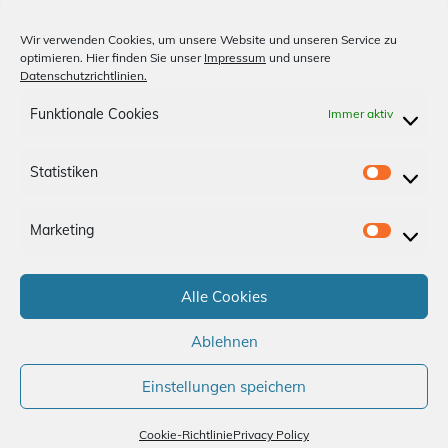
Unsere Medien
Wir verwenden Cookies, um unsere Website und unseren Service zu
optimieren. Hier finden Sie unser
Impressum
und unsere
Billardclub
Datenschutzrichtlinien.
Shopfinder
Funktionale Cookies
Immer aktiv
Anfahrt
Statistiken
S
Impressum
Datenschutz
t
Marketing
a
M
App-AGBs
Bonus Store
Kontakt
t
a
i
Alle Cookies
r
Folge uns
s
k
Ablehnen
t
e
i
t
Einstellungen speichern
k
i
e
Cookie-Richtlinie
Privacy Policy
n