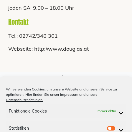
jeden SA: 9.00 – 18.00 Uhr
Kontakt
Tel.: 02742/348 301
Webseite: http://www.douglas.at
Jobs
Unsere Medien
Wir verwenden Cookies, um unsere Website und unseren Service zu
optimieren. Hier finden Sie unser
Impressum
und unsere
Billardclub
Datenschutzrichtlinien.
Shopfinder
Funktionale Cookies
Immer aktiv
Anfahrt
Statistiken
S