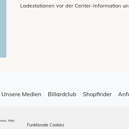
Ladestationen vor der Center-Information un
Unsere Medien
Billardclub
Shopfinder
Anf
Datenschutz
App-AGBs
Bonus Stor
ren. Hier
Funktionale Cookies