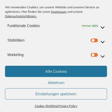
Unsere Medien
Wir verwenden Cookies, um unsere Website und unseren Service zu
optimieren. Hier finden Sie unser
Impressum
und unsere
Billardclub
Datenschutzrichtlinien.
Shopfinder
Funktionale Cookies
Immer aktiv
Anfahrt
Statistiken
S
Impressum
Datenschutz
t
Marketing
a
M
App-AGBs
Bonus Store
Kontakt
t
a
i
Alle Cookies
r
Folge uns
s
k
Ablehnen
t
e
i
t
Einstellungen speichern
k
i
e
Cookie-Richtlinie
Privacy Policy
n