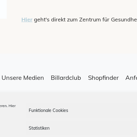
Hier
geht's direkt zum Zentrum für Gesundhei
Unsere Medien
Billardclub
Shopfinder
Anf
Datenschutz
App-AGBs
Bonus Stor
ren. Hier
Funktionale Cookies
Statistiken
Folge uns