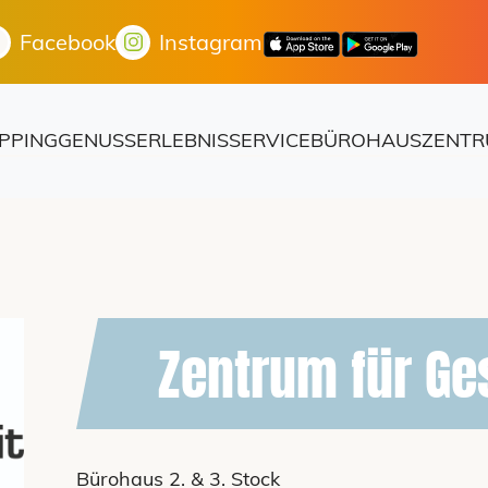
Facebook
Instagram
PPING
GENUSS
ERLEBNIS
SERVICE
BÜROHAUS
ZENTR
Zentrum für Ge
Bürohaus 2. & 3. Stock