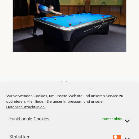
Jobs
Unsere Medien
Wir verwenden Cookies, um unsere Website und unseren Service zu
optimieren. Hier finden Sie unser
Impressum
und unsere
Billardclub
Datenschutzrichtlinien.
Shopfinder
Funktionale Cookies
Immer aktiv
Anfahrt
Statistiken