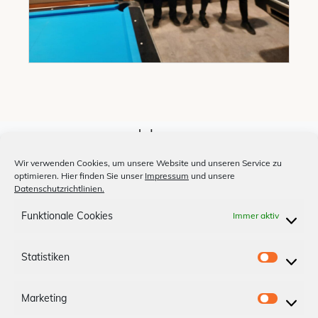
Jobs
Unsere Medien
Wir verwenden Cookies, um unsere Website und unseren Service zu
optimieren. Hier finden Sie unser
Impressum
und unsere
Billardclub
Datenschutzrichtlinien.
Shopfinder
Funktionale Cookies
Immer aktiv
Anfahrt
Statistiken
S
Impressum
Datenschutz
t
Marketing
a
M
App-AGBs
Bonus Store
Kontakt